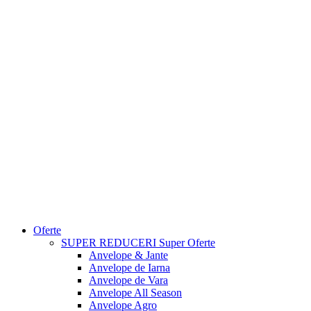
Oferte
SUPER REDUCERI
Super Oferte
Anvelope & Jante
Anvelope de Iarna
Anvelope de Vara
Anvelope All Season
Anvelope Agro