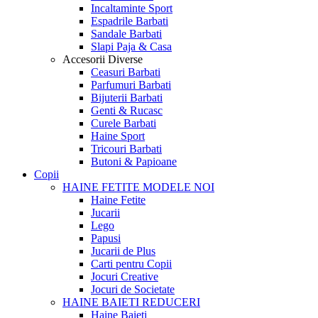
Incaltaminte Sport
Espadrile Barbati
Sandale Barbati
Slapi Paja & Casa
Accesorii
Diverse
Ceasuri Barbati
Parfumuri Barbati
Bijuterii Barbati
Genti & Rucasc
Curele Barbati
Haine Sport
Tricouri Barbati
Butoni & Papioane
Copii
HAINE FETITE
MODELE NOI
Haine Fetite
Jucarii
Lego
Papusi
Jucarii de Plus
Carti pentru Copii
Jocuri Creative
Jocuri de Societate
HAINE BAIETI
REDUCERI
Haine Baieti