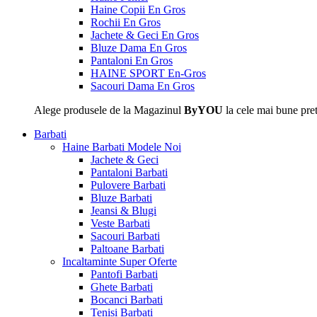
Haine Copii En Gros
Rochii En Gros
Jachete & Geci En Gros
Bluze Dama En Gros
Pantaloni En Gros
HAINE SPORT En-Gros
Sacouri Dama En Gros
Alege produsele de la Magazinul
ByYOU
la cele mai bune pret
Barbati
Haine Barbati
Modele Noi
Jachete & Geci
Pantaloni Barbati
Pulovere Barbati
Bluze Barbati
Jeansi & Blugi
Veste Barbati
Sacouri Barbati
Paltoane Barbati
Incaltaminte
Super Oferte
Pantofi Barbati
Ghete Barbati
Bocanci Barbati
Tenisi Barbati