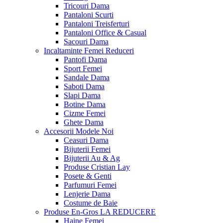
Tricouri Dama
Pantaloni Scurti
Pantaloni Treisferturi
Pantaloni Office & Casual
Sacouri Dama
Incaltaminte Femei
Reduceri
Pantofi Dama
Sport Femei
Sandale Dama
Saboti Dama
Slapi Dama
Botine Dama
Cizme Femei
Ghete Dama
Accesorii
Modele Noi
Ceasuri Dama
Bijuterii Femei
Bijuterii Au & Ag
Produse Cristian Lay
Posete & Genti
Parfumuri Femei
Lenjerie Dama
Costume de Baie
Produse En-Gros
LA REDUCERE
Haine Femei