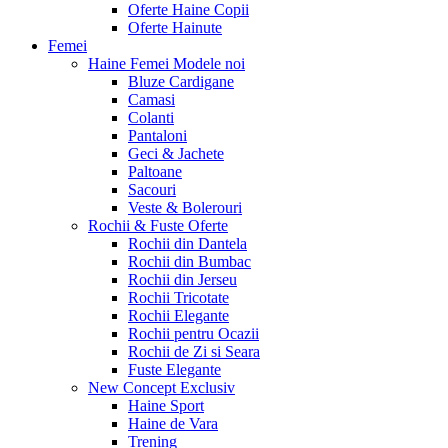
Oferte Haine Copii
Oferte Hainute
Femei
Haine Femei
Modele noi
Bluze Cardigane
Camasi
Colanti
Pantaloni
Geci & Jachete
Paltoane
Sacouri
Veste & Bolerouri
Rochii & Fuste
Oferte
Rochii din Dantela
Rochii din Bumbac
Rochii din Jerseu
Rochii Tricotate
Rochii Elegante
Rochii pentru Ocazii
Rochii de Zi si Seara
Fuste Elegante
New Concept
Exclusiv
Haine Sport
Haine de Vara
Trening