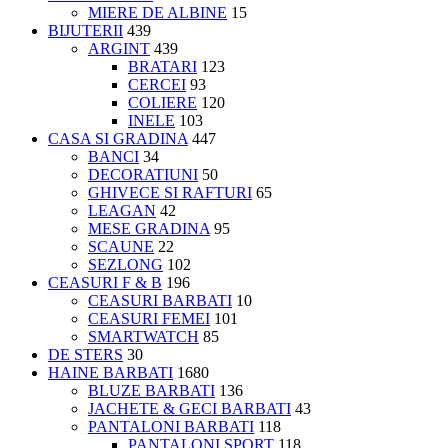
MIERE DE ALBINE
15
BIJUTERII
439
ARGINT
439
BRATARI
123
CERCEI
93
COLIERE
120
INELE
103
CASA SI GRADINA
447
BANCI
34
DECORATIUNI
50
GHIVECE SI RAFTURI
65
LEAGAN
42
MESE GRADINA
95
SCAUNE
22
SEZLONG
102
CEASURI F & B
196
CEASURI BARBATI
10
CEASURI FEMEI
101
SMARTWATCH
85
DE STERS
30
HAINE BARBATI
1680
BLUZE BARBATI
136
JACHETE & GECI BARBATI
43
PANTALONI BARBATI
118
PANTALONI SPORT
118