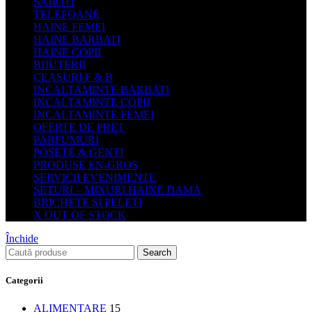
SABOTI
TELEFOANE
HAINE FEMEI
HAINE BARBATI
HAINE COPII
BIJUTERII
CEASURI F & B
INCALTAMINTE BARBATI
INCALTAMINTE COPII
INCALTAMINTE FEMEI
OFERTE DE PRET
PARFUMURI
POSETE & GENTI
PRODUSE EN-GROS
SERVICII EVENIMENTE
SETURI – MIXURI HAINE DAMA
BRICHETE SI PELETI
X OUT OF STOCK
Închide
Search
Categorii
ALIMENTARE
15