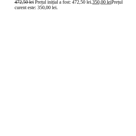
472,50
lei
Prețul inițial a fost: 472,50 lei.
350,00
lei
Prețul
curent este: 350,00 lei.