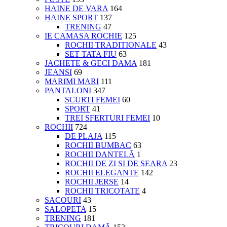
HAINE DE VARA
164
HAINE SPORT
137
TRENING
47
IE CAMASA ROCHIE
125
ROCHII TRADITIONALE
43
SET TATA FIU
63
JACHETE & GECI DAMA
181
JEANSI
69
MARIMI MARI
111
PANTALONI
347
SCURTI FEMEI
60
SPORT
41
TREI SFERTURI FEMEI
10
ROCHII
724
DE PLAJA
115
ROCHII BUMBAC
63
ROCHII DANTELĂ
1
ROCHII DE ZI SI DE SEARA
23
ROCHII ELEGANTE
142
ROCHII JERSE
14
ROCHII TRICOTATE
4
SACOURI
43
SALOPETA
15
TRENING
181