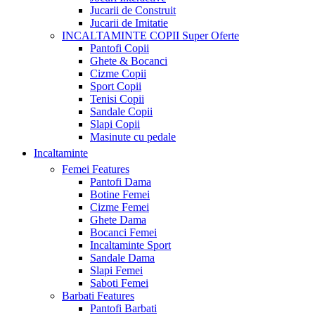
Jucarii de Construit
Jucarii de Imitatie
INCALTAMINTE COPII
Super Oferte
Pantofi Copii
Ghete & Bocanci
Cizme Copii
Sport Copii
Tenisi Copii
Sandale Copii
Slapi Copii
Masinute cu pedale
Incaltaminte
Femei
Features
Pantofi Dama
Botine Femei
Cizme Femei
Ghete Dama
Bocanci Femei
Incaltaminte Sport
Sandale Dama
Slapi Femei
Saboti Femei
Barbati
Features
Pantofi Barbati