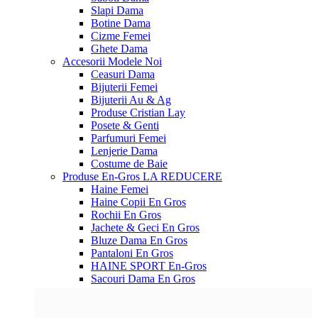
Slapi Dama
Botine Dama
Cizme Femei
Ghete Dama
Accesorii
Modele Noi
Ceasuri Dama
Bijuterii Femei
Bijuterii Au & Ag
Produse Cristian Lay
Posete & Genti
Parfumuri Femei
Lenjerie Dama
Costume de Baie
Produse En-Gros
LA REDUCERE
Haine Femei
Haine Copii En Gros
Rochii En Gros
Jachete & Geci En Gros
Bluze Dama En Gros
Pantaloni En Gros
HAINE SPORT En-Gros
Sacouri Dama En Gros