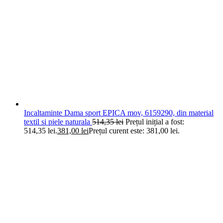
Incaltaminte Dama sport EPICA mov, 6159290, din material
textil si piele naturala
514,35
lei
Prețul inițial a fost:
514,35 lei.
381,00
lei
Prețul curent este: 381,00 lei.