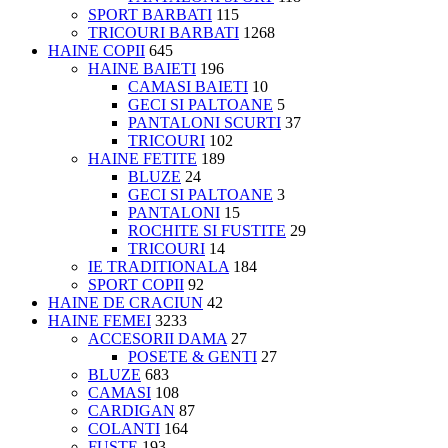
SPORT BARBATI
115
TRICOURI BARBATI
1268
HAINE COPII
645
HAINE BAIETI
196
CAMASI BAIETI
10
GECI SI PALTOANE
5
PANTALONI SCURTI
37
TRICOURI
102
HAINE FETITE
189
BLUZE
24
GECI SI PALTOANE
3
PANTALONI
15
ROCHITE SI FUSTITE
29
TRICOURI
14
IE TRADITIONALA
184
SPORT COPII
92
HAINE DE CRACIUN
42
HAINE FEMEI
3233
ACCESORII DAMA
27
POSETE & GENTI
27
BLUZE
683
CAMASI
108
CARDIGAN
87
COLANTI
164
FUSTE
193