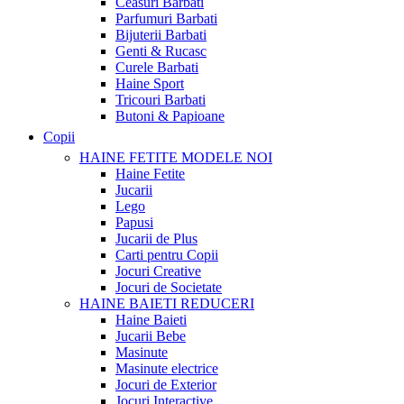
Ceasuri Barbati
Parfumuri Barbati
Bijuterii Barbati
Genti & Rucasc
Curele Barbati
Haine Sport
Tricouri Barbati
Butoni & Papioane
Copii
HAINE FETITE
MODELE NOI
Haine Fetite
Jucarii
Lego
Papusi
Jucarii de Plus
Carti pentru Copii
Jocuri Creative
Jocuri de Societate
HAINE BAIETI
REDUCERI
Haine Baieti
Jucarii Bebe
Masinute
Masinute electrice
Jocuri de Exterior
Jocuri Interactive