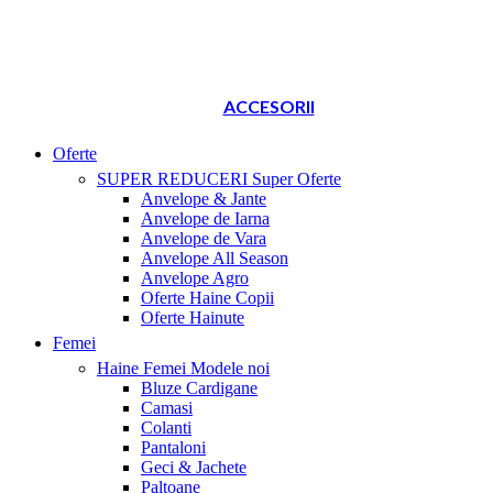
ACCESORII
Oferte
SUPER REDUCERI
Super Oferte
Anvelope & Jante
Anvelope de Iarna
Anvelope de Vara
Anvelope All Season
Anvelope Agro
Oferte Haine Copii
Oferte Hainute
Femei
Haine Femei
Modele noi
Bluze Cardigane
Camasi
Colanti
Pantaloni
Geci & Jachete
Paltoane