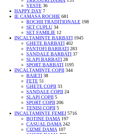
TRICOURI DAMĂ
153
VESTE
36
HAPPY DAY
7
IE CAMASA ROCHIE
681
ROCHII TRADITIONALE
198
SET CUPLU
34
SET FAMILIE
12
INCALTAMINTE BARBATI
1945
GHETE BARBATI
402
PANTOFI BARBATI
283
SANDALE BARBATI
37
SLAPI BARBATI
28
SPORT BARBATI
1195
INCALTAMINTE COPII
344
BAIETI
38
FETE
51
GHETE COPII
33
SANDALE COPII
24
SLAPI COPII
5
SPORT COPII
206
TENISI COPII
5
INCALTAMINTE FEMEI
5716
BOTINE DAMA
197
CASUAL DAMA
242
CIZME DAMA
107