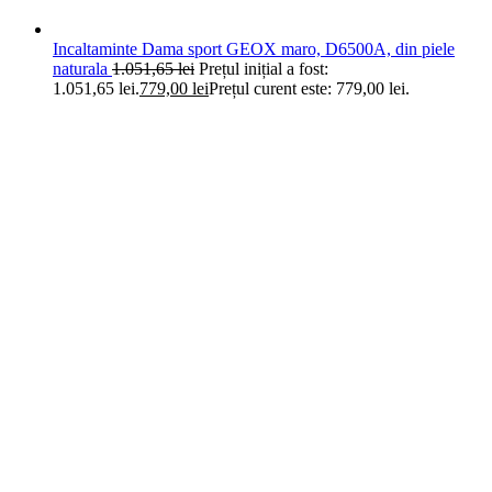
Incaltaminte Dama sport GEOX maro, D6500A, din piele
naturala
1.051,65
lei
Prețul inițial a fost:
1.051,65 lei.
779,00
lei
Prețul curent este: 779,00 lei.