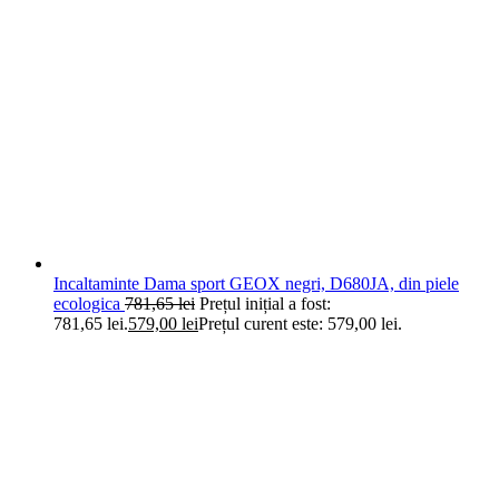
Incaltaminte Dama sport GEOX negri, D680JA, din piele
ecologica
781,65
lei
Prețul inițial a fost:
781,65 lei.
579,00
lei
Prețul curent este: 579,00 lei.