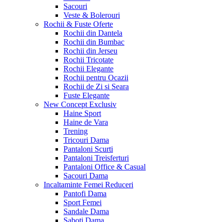
Sacouri
Veste & Bolerouri
Rochii & Fuste
Oferte
Rochii din Dantela
Rochii din Bumbac
Rochii din Jerseu
Rochii Tricotate
Rochii Elegante
Rochii pentru Ocazii
Rochii de Zi si Seara
Fuste Elegante
New Concept
Exclusiv
Haine Sport
Haine de Vara
Trening
Tricouri Dama
Pantaloni Scurti
Pantaloni Treisferturi
Pantaloni Office & Casual
Sacouri Dama
Incaltaminte Femei
Reduceri
Pantofi Dama
Sport Femei
Sandale Dama
Saboti Dama