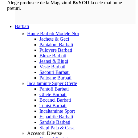
Alege produsele de la Magazinul
ByYOU
la cele mai bune
preturi.
Barbati
Haine Barbati
Modele Noi
Jachete & Geci
Pantaloni Barbati
Pulovere Barbati
Bluze Barbati
Jeansi & Blugi
Veste Barbati
Sacouri Barbati
Paltoane Barbati
Incaltaminte
Super Oferte
Pantofi Barbati
Ghete Barbati
Bocanci Barbati
Tenisi Barbati
Incaltaminte Sport
Espadrile Barbati
Sandale Barbati
Slapi Paja & Casa
Accesorii
Diverse