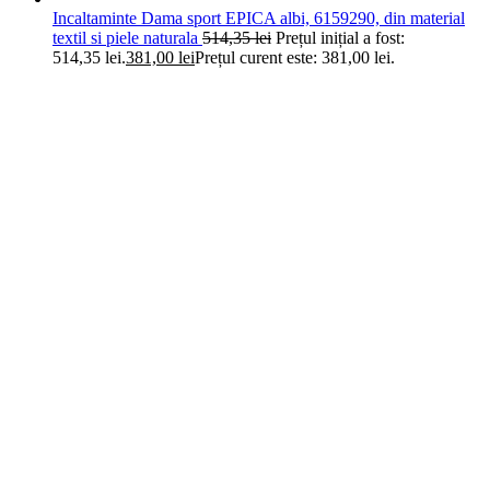
Incaltaminte Dama sport EPICA albi, 6159290, din material
textil si piele naturala
514,35
lei
Prețul inițial a fost:
514,35 lei.
381,00
lei
Prețul curent este: 381,00 lei.