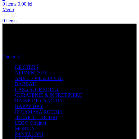
0
items
0,00
lei
Menu
0
items
Blugi Femei G-Star Raw
Categorii
DE STERS
ALIMENTARE
ANVELOPE si JANTE
BARBATI
CASA SI GRADINA
CURATENIE & INTRETINERE
HAINE DE CRACIUN
HAPPY DAY
IE CAMASA ROCHIE
JUCARII si JOCURI
LEGO Original
MOBILA
PANTALONI