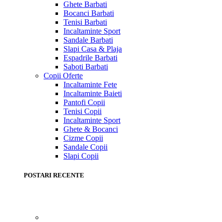
Ghete Barbati
Bocanci Barbati
Tenisi Barbati
Incaltaminte Sport
Sandale Barbati
Slapi Casa & Plaja
Espadrile Barbati
Saboti Barbati
Copii
Oferte
Incaltaminte Fete
Incaltaminte Baieti
Pantofi Copii
Tenisi Copii
Incaltaminte Sport
Ghete & Bocanci
Cizme Copii
Sandale Copii
Slapi Copii
POSTARI RECENTE