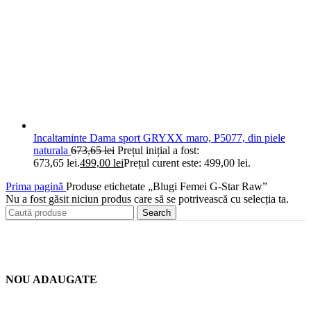
Incaltaminte Dama sport GRYXX maro, P5077, din piele
naturala
673,65
lei
Prețul inițial a fost:
673,65 lei.
499,00
lei
Prețul curent este: 499,00 lei.
Prima pagină
Produse etichetate „Blugi Femei G-Star Raw”
Nu a fost găsit niciun produs care să se potrivească cu selecția ta.
Search
NOU ADAUGATE