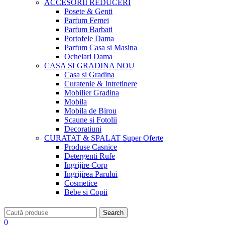
ACCESORII
REDUCERI
Posete & Genti
Parfum Femei
Parfum Barbati
Portofele Dama
Parfum Casa si Masina
Ochelari Dama
CASA SI GRADINA
NOU
Casa si Gradina
Curatenie & Intretinere
Mobilier Gradina
Mobila
Mobila de Birou
Scaune si Fotolii
Decoratiuni
CURATAT & SPALAT
Super Oferte
Produse Casnice
Detergenti Rufe
Ingrijire Corp
Ingrijirea Parului
Cosmetice
Bebe si Copii
Search
0