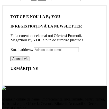
TOT CE E NOU LA By YOU
INREGISTRAȚI-VĂ LA NEWSLETTER
Fii la curent cu cele mai noi Oferte si Promotii.
Magazinul By YOU e plin de surprize placute !
Email address:
URMĂRIȚI-NE
Magazin online de haine, imbracaminte, incaltaminte, pentru femei,
barbati si copii. Oferte la Ceasuri, Bijuterii, Accesorii si Decoratiuni
Casa si Gradina