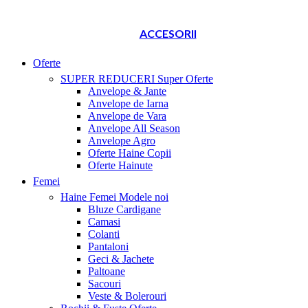
ACCESORII
Oferte
SUPER REDUCERI
Super Oferte
Anvelope & Jante
Anvelope de Iarna
Anvelope de Vara
Anvelope All Season
Anvelope Agro
Oferte Haine Copii
Oferte Hainute
Femei
Haine Femei
Modele noi
Bluze Cardigane
Camasi
Colanti
Pantaloni
Geci & Jachete
Paltoane
Sacouri
Veste & Bolerouri