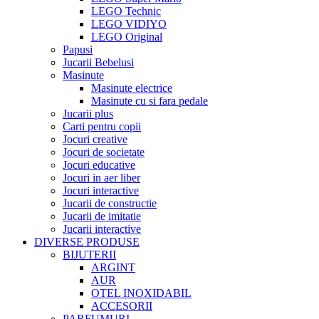
LEGO Technic
LEGO VIDIYO
LEGO Original
Papusi
Jucarii Bebelusi
Masinute
Masinute electrice
Masinute cu si fara pedale
Jucarii plus
Carti pentru copii
Jocuri creative
Jocuri de societate
Jocuri educative
Jocuri in aer liber
Jocuri interactive
Jucarii de constructie
Jucarii de imitatie
Jucarii interactive
DIVERSE PRODUSE
BIJUTERII
ARGINT
AUR
OTEL INOXIDABIL
ACCESORII
PARFUMURI