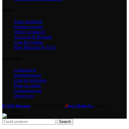
Meniu
Toate produsele
Produse en-gros
Oferte si reduceri
Accesorii & Bijuterii
Casa & Gradina
Blog Magazin ByYOU
Contul Meu
Logheaza-te
Inregistreaza-te
Lista de preferinte
Plata cu cardul
Contacteaza-ne
Despre noi
ByYOU Magazin
2019 CREATED BY
ower Media Fx -
Online
- P
SOLUTIONS.
Search