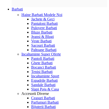
Barbati
Haine Barbati
Modele Noi
Jachete & Geci
Pantaloni Barbati
Pulovere Barbati
Bluze Barbati
Jeansi & Blugi
Veste Barbati
Sacouri Barbati
Paltoane Barbati
Incaltaminte
Super Oferte
Pantofi Barbati
Ghete Barbati
Bocanci Barbati
Tenisi Barbati
Incaltaminte Sport
Espadrile Barbati
Sandale Barbati
Slapi Paja & Casa
Accesorii
Diverse
Ceasuri Barbati
Parfumuri Barbati
Bijuterii Barbati