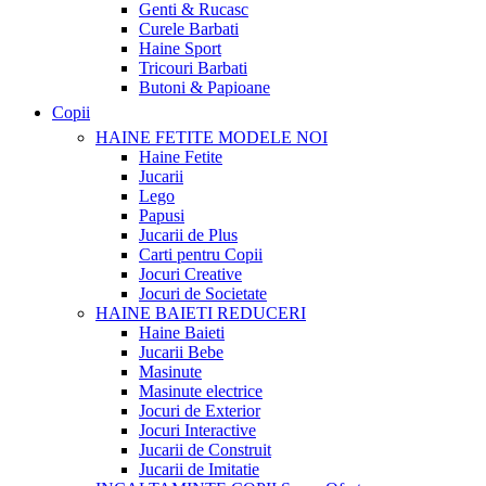
Genti & Rucasc
Curele Barbati
Haine Sport
Tricouri Barbati
Butoni & Papioane
Copii
HAINE FETITE
MODELE NOI
Haine Fetite
Jucarii
Lego
Papusi
Jucarii de Plus
Carti pentru Copii
Jocuri Creative
Jocuri de Societate
HAINE BAIETI
REDUCERI
Haine Baieti
Jucarii Bebe
Masinute
Masinute electrice
Jocuri de Exterior
Jocuri Interactive
Jucarii de Construit
Jucarii de Imitatie