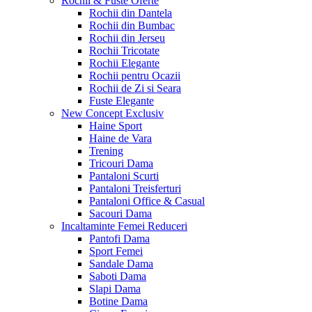
Rochii & Fuste
Oferte
Rochii din Dantela
Rochii din Bumbac
Rochii din Jerseu
Rochii Tricotate
Rochii Elegante
Rochii pentru Ocazii
Rochii de Zi si Seara
Fuste Elegante
New Concept
Exclusiv
Haine Sport
Haine de Vara
Trening
Tricouri Dama
Pantaloni Scurti
Pantaloni Treisferturi
Pantaloni Office & Casual
Sacouri Dama
Incaltaminte Femei
Reduceri
Pantofi Dama
Sport Femei
Sandale Dama
Saboti Dama
Slapi Dama
Botine Dama