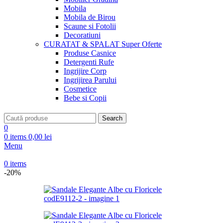
Mobila
Mobila de Birou
Scaune si Fotolii
Decoratiuni
CURATAT & SPALAT
Super Oferte
Produse Casnice
Detergenti Rufe
Ingrijire Corp
Ingrijirea Parului
Cosmetice
Bebe si Copii
Search
0
0
items
0,00
lei
Menu
0
items
-20%