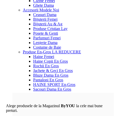
Cizme Femei
Ghete Dama
Accesorii
Modele Noi
Ceasuri Dama
Bijuterii Femei
Bijuterii Au & Ag
Produse Cristian Lay
Posete & Genti
Parfumuri Femei
Lenjerie Dama
Costume de Baie
Produse En-Gros
LA REDUCERE
Haine Femei
Haine Copii En Gros
Rochii En Gros
Jachete & Geci En Gros
Bluze Dama En Gros
Pantaloni En Gros
HAINE SPORT En-Gros
Sacouri Dama En Gros
Alege produsele de la Magazinul
ByYOU
la cele mai bune
preturi.