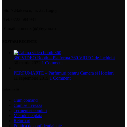
Str. N.Balcescu, nr. 22, Lugoj
Tel: 0722 584 931
E-mail: comenzi(@)byyou.ro
POSTARI RECENTE
360 VIDEO Booth – Platforma 360 VIDEO de Inchiriat
30 martie 2022
1 Comment
PERFUMARTE – Parfumuri pentru Camera si Hoteluri
11 septembrie 2019
1 Comment
Informatii
Cum comand
Cum se livreaza
Termeni si conditii
Metode de plata
Returnari
Politica de confidentialitate