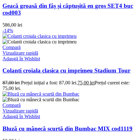
Geacă groasă din fâș și căptușită en gros SET4 buc
cod003
586,00
lei
-14%
Compară
Vizualizare rapidă
Adaugă în Wishlist
Colanti croiala clasica cu imprimeu Stadium Tour
87,00
lei
Prețul inițial a fost: 87,00 lei.
75,00
lei
Prețul curent este:
75,00 lei.
Compară
Vizualizare rapidă
Adaugă în Wishlist
Bluză cu mânecă scurtă din Bumbac MIX cod1119