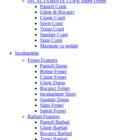
INCALTAMINTE COPII
Super Oferte
Pantofi Copii
Ghete & Bocanci
Cizme Copii
Sport Copii
Tenisi Copii
Sandale Copii
Slapi Copii
Masinute cu pedale
Incaltaminte
Femei
Features
Pantofi Dama
Botine Femei
Cizme Femei
Ghete Dama
Bocanci Femei
Incaltaminte Sport
Sandale Dama
Slapi Femei
Saboti Femei
Barbati
Features
Pantofi Barbati
Ghete Barbati
Bocanci Barbati
Tenisi Barbati