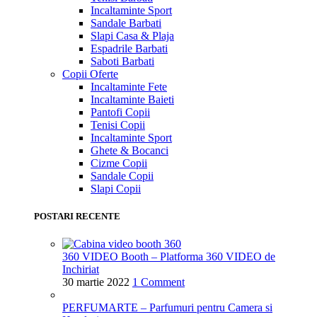
Incaltaminte Sport
Sandale Barbati
Slapi Casa & Plaja
Espadrile Barbati
Saboti Barbati
Copii
Oferte
Incaltaminte Fete
Incaltaminte Baieti
Pantofi Copii
Tenisi Copii
Incaltaminte Sport
Ghete & Bocanci
Cizme Copii
Sandale Copii
Slapi Copii
POSTARI RECENTE
360 VIDEO Booth – Platforma 360 VIDEO de
Inchiriat
30 martie 2022
1 Comment
PERFUMARTE – Parfumuri pentru Camera si