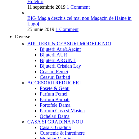
Hoteluri
11 septembrie 2019
1 Comment
BIG-Mag a deschis cel mai nou Magazin de Haine in
Lugoj
25 iunie 2019
1 Comment
Diverse
BIJUTERII & CEASURI
MODELE NOI
Bijuterii Aur&Argint
Bijuterii AUR
Bijuterii ARGINT
Bijuterii Cristian Lay
Ceasuri Femei
Ceasuri Barbati
ACCESORII
REDUCERI
Posete & Genti
Parfum Femei
Parfum Barbati
Portofele Dama
Parfum Casa si Masina
Ochelari Dama
CASA SI GRADINA
NOU
Casa si Gradina
Curatenie & Intretinere
Mobilier Gradina