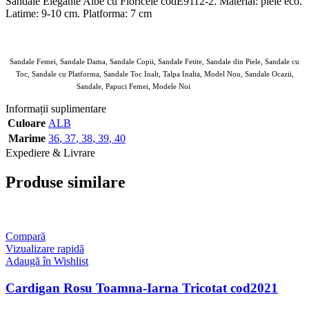
Sandale Elegante Albe cu Floricele codE9112-2. Material: piele eco.
Latime: 9-10 cm. Platforma: 7 cm
Sandale Femei, Sandale Dama, Sandale Copii, Sandale Fetite, Sandale din Piele, Sandale cu
Toc, Sandale cu Platforma, Sandale Toc Inalt, Talpa Inalta, Model Nou, Sandale Ocazii,
Sandale, Papuci Femei, Modele Noi
Lush Fashin
Informații suplimentare
Culoare
ALB
Marime
36
,
37
,
38
,
39
,
40
Expediere & Livrare
Produse similare
Compară
Vizualizare rapidă
Adaugă în Wishlist
Cardigan Rosu Toamna-Iarna Tricotat cod2021