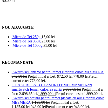
50,00
lei
NOU ADAUGATE
Miere de Tei 250g
15,00
lei
Miere de Tei 350g
23,00
lei
Miere de Tei 1000g
35,00
lei
RECOMANDATE
Swarovski lanti?or pentru femei zirconiu cubic MESMERA
972,50
lei
Prețul inițial a fost: 972,50 lei.
778,00
lei
Prețul
curent este: 778,00 lei.
CEASURI F & B CEASURI FEMEI Michael Kors
smartwatch femei, culoarea auriu
2.698,65
lei
Prețul inițial a
fost: 2.698,65 lei.
1.999,00
lei
Prețul curent este: 1.999,00 lei.
Swarovski bratara pentru femei placata cu aur zirconiu cubic
MESMERA
1.185,00
lei
Prețul inițial a fost:
1.185,00 lei.
948,00
lei
Prețul curent este: 948,00 lei.